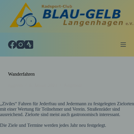
Z
u
m
I
n
h
a
l
t
s
p
r
i
Wanderfahren
n
g
eggersh
6. Januar 2023
Angebote
e
n
„Ziviles“ Fahren für Jederfrau und Jedermann zu festgelegten Zielorten
mit einer Wertung für Teilnehmer und Verein. Straßenräder sind
ausreichend. Zielorte sind meist auch gastronomisch interessant.
Die Ziele und Termine werden jedes Jahr neu festgelegt.