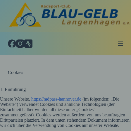
Z
u
m
I
n
h
a
l
t
s
p
r
i
Cookies
n
g
e
1. Einführung
n
Unsere Website,
https://radpass-hannover.de
(im folgenden: „Die
Website“) verwendet Cookies und ähnliche Technologien (der
Einfachheit halber werden all diese unter „Cookies“
zusammengefasst). Cookies werden außerdem von uns beauftragten
Drittparteien platziert. In dem unten stehendem Dokument informieren
wir dich über die Verwendung von Cookies auf unserer Website.