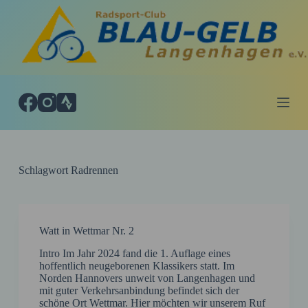
Z
u
m
I
n
h
a
l
t
s
p
r
i
Schlagwort
Radrennen
n
g
e
n
Watt in Wettmar Nr. 2
Intro Im Jahr 2024 fand die 1. Auflage eines
hoffentlich neugeborenen Klassikers statt. Im
Norden Hannovers unweit von Langenhagen und
mit guter Verkehrsanbindung befindet sich der
schöne Ort Wettmar. Hier möchten wir unserem Ruf