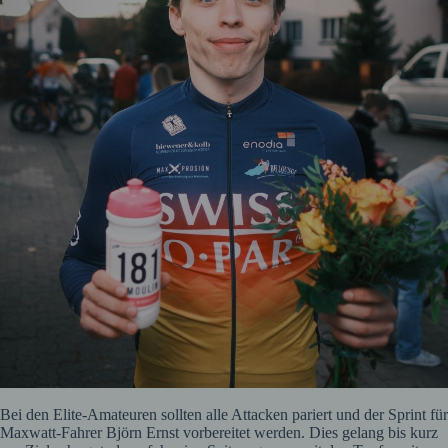
Bei den Elite-Amateuren sollten alle Attacken pariert und der Sprint für
Maxwatt-Fahrer Björn Ernst vorbereitet werden. Dies gelang bis kurz