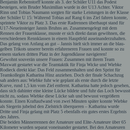
Benjamin Rebenstorff konnte als 3. der Schüler U11 das Podest
besteigen, sein Bruder Maximilian wurde in der U13 Achter. Viktor
Rinn und Tobias Naumann sorgten für starke Leistungen in der Klasse
der Schüler U 15: Während Tobias auf Rang 6 ins Ziel fahren konnte,
sprintete Viktor zu Platz 3. Das erste Radrennen überhaupt stand für
U17-Neueinsteiger Jannis Bruhns an. Zusammengelegt mit dem
Rennen der Frauenklasse, musste er sich direkt daran gewöhnen, die
verschiedenen Rennklassen in einem Hauptfeld auseinanderzuhalten.
Das gelang von Anfang an gut – Jannis hielt sich immer an die blau-
gelben Trikots unserer bereits erfahreneren Frauen und konnte so zu
einem starken dritten Platz in der Jugendklasse navigieren!
Gewohnt souverän unsere Frauen: Zusammen mit ihrem Team
Maxwatt gestartet war die Teamtaktik für Finja Wicke und Wiebke
Rodieck direkt klar: Das Feld zusammenhalten und den Sprint für
Teamkollegin Katharina Hinz anziehen. Doch der finale Schachzug
sah anders aus: Wiebke fuhr wie geplant als erste durch die letzte
Kurve, rund 1,5 km vom Ziel entfernt. Katharina hatte jedoch gesehen,
dass sich dahinter eine kleine Lücke bildete und fuhr das Loch bewusst
nicht zu, sodass Wiebke diese Lücke sah und bewusst vergrößern
konnte. Einen Kraftaufwand von zwei Minuten später konnte Wiebke
als Siegerin jubelnd den Zielstrich überqueren – Katharina wurde
Dritte und Finja gelang mit Platz 5 ebenfalls ein gutes erstes Ergebnis
des Jahres.
Die beiden Männerrennen der Amateure und Elite-Amateure über 65
Kilometer wurden separat voneinander gestartet. Bei den Amateuren