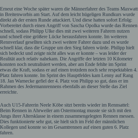
Erneut eine Woche später waren die Männerfahrer des Teams Maxwatt
in Breitenworbis am Start. Auf dem leicht hügeligen Rundkurs wurde
direkt ab der ersten Runde attackiert. Und diese hatten sofort Erfolg:
Vorbereitet durch einen Angriff von Sascha Opolka wurde das Rennen
schnell, sodass Philipp Ulke dies mit zwei weiteren Fahrern nutzen
und schnell eine größere Lücke herausfahren konnte. Im weiteren
Rennverlauf gesellten sich zwei weitere Fahrer dazu und es wurde
schnell klar, dass die Gruppe um den Sieg fahren würde. Philipp hielt
sich bedeckt und zeigte nicht alles was er konnte – was leider der
Realität auch relativ nahekam. Die Angriffe der letzten 10 Kilometer
konnten noch neutralisiert werden, aber am Ende fehlte im Sprint
etwas die Kraft, sodass er auf einen trotzdem noch sehr respektablen 4.
Platz fahren konnte. Im Sprint des Hauptfeldes kam Lenny auf Rang
18. Jan Warnecke gefiel der 4. Platz von Philipp so gut, dass er im
Rahmen des Jedermannrennens ebenfalls an dieser Stelle das Ziel
erreichte.
Auch U15-Fahrerin Neele Köbe sitzt bereits wieder im Rennsattel:
Beim Rennen in Ahrweiler am Ostermontag musste sie sich mit den
Jungs ihrer Altersklasse in einem zusammengelegten Rennen messen.
Dies funktionierte sehr gut, sie hielt sich im Feld der männlichen
Kollegen und konnte so im Gesamtrennen auf einen guten 6. Platz
fahren.