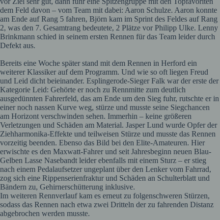
vor Ziel sehr gut, dann fuhr eine Spitzengruppe mit den Topfavoriten
dem Feld davon – vom Team mit dabei: Aaron Schulze. Aaron konnte
am Ende auf Rang 5 fahren, Björn kam im Sprint des Feldes auf Rang
2, was den 7. Gesamtrang bedeutete, 2 Plätze vor Philipp Ulke. Lenny
Brinkmann schied in seinem ersten Rennen für das Team leider durch
Defekt aus.
Bereits eine Woche später stand mit dem Rennen in Herford ein
weiterer Klassiker auf dem Programm. Und wie so oft liegen Freud
und Leid dicht beieinander. Esplingerode-Sieger Falk war der erste der
Kategorie Leid: Gehörte er noch zu Rennmitte zum deutlich
ausgedünnten Fahrerfeld, das am Ende um den Sieg fuhr, rutschte er in
einer noch nassen Kurve weg, stürze und musste seine Siegchancen
am Horizont verschwinden sehen. Immerhin – keine größeren
Verletzungen und Schäden am Material. Jasper Lund wurde Opfer der
Ziehharmonika-Effekte und teilweisen Stürze und musste das Rennen
vorzeitig beenden. Ebenso das Bild bei den Elite-Amateuren. Hier
erwischte es den Maxwatt-Fahrer und seit Jahresbeginn neuen Blau-
Gelben Lasse Nasebandt leider ebenfalls mit einem Sturz – er stieg
nach einem Pedalaufsetzer ungeplant über den Lenker vom Fahrrad,
zog sich eine Rippenserienfraktur und Schäden an Schulterblatt und
Bändern zu, Gehirnerschütterung inklusive.
Im weiteren Rennverlauf kam es erneut zu folgenschweren Stürzen,
sodass das Rennen nach etwa zwei Dritteln der zu fahrenden Distanz
abgebrochen werden musste.