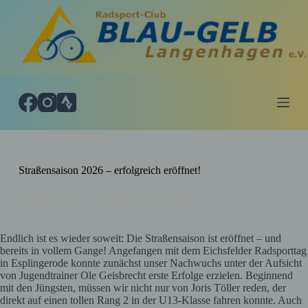
Z
u
m
I
n
h
a
l
t
s
p
r
i
Straßensaison 2026 – erfolgreich eröffnet!
n
g
Philipp Ulke
23. April 2026
News
e
n
Endlich ist es wieder soweit: Die Straßensaison ist eröffnet – und
bereits in vollem Gange! Angefangen mit dem Eichsfelder Radsporttag
in Esplingerode konnte zunächst unser Nachwuchs unter der Aufsicht
von Jugendtrainer Ole Geisbrecht erste Erfolge erzielen. Beginnend
mit den Jüngsten, müssen wir nicht nur von Joris Töller reden, der
direkt auf einen tollen Rang 2 in der U13-Klasse fahren konnte. Auch