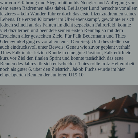
war von Erfahrung und Siegambition bis Neugier und Aufregung vor
dem ersten Radrennen alles dabei. Bei Jasper Lund herrschte vor allem
letzteres – kein Wunder, fuhr er doch das erste Lizenzradrennen seines
Lebens. Die ersten Kilometer im Überlebenskampf, gewöhnte er sich
jedoch schnell an das Fahren im dicht gepackten Fahrerfeld, konnte
viel dazulernen und beendete seinen ersten Renntag so mit dem
Erreichten aller gesteckten Ziele. Für Falk Beuermann und Thies
Glenewinkel ging es vor allem eins: Den Sieg. Und dies stellten sie
auch eindrucksvoll unter Beweis: Genau wie zuvor geplant verhalf
Thies Falk in der letzten Runde in eine gute Position, Falk eröffnete
kurz vor Ziel den finalen Sprint und konnte tatsächlich das erste
Rennen des Jahres für sich entscheiden. Thies rollte trotz Helferarbeit
noch als guter 6. über den Zielstrich. Jakob Fuchs wurde im hier
eingelagerten Rennen der Junioren U19 10.