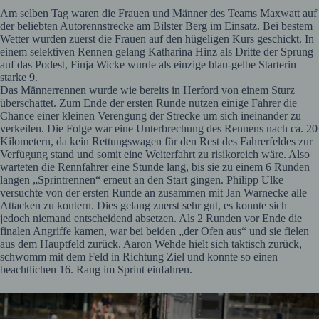
Am selben Tag waren die Frauen und Männer des Teams Maxwatt auf
der beliebten Autorennstrecke am Bilster Berg im Einsatz. Bei bestem
Wetter wurden zuerst die Frauen auf den hügeligen Kurs geschickt. In
einem selektiven Rennen gelang Katharina Hinz als Dritte der Sprung
auf das Podest, Finja Wicke wurde als einzige blau-gelbe Starterin
starke 9.
Das Männerrennen wurde wie bereits in Herford von einem Sturz
überschattet. Zum Ende der ersten Runde nutzen einige Fahrer die
Chance einer kleinen Verengung der Strecke um sich ineinander zu
verkeilen. Die Folge war eine Unterbrechung des Rennens nach ca. 20
Kilometern, da kein Rettungswagen für den Rest des Fahrerfeldes zur
Verfügung stand und somit eine Weiterfahrt zu risikoreich wäre. Also
warteten die Rennfahrer eine Stunde lang, bis sie zu einem 6 Runden
langen „Sprintrennen“ erneut an den Start gingen. Philipp Ulke
versuchte von der ersten Runde an zusammen mit Jan Warnecke alle
Attacken zu kontern. Dies gelang zuerst sehr gut, es konnte sich
jedoch niemand entscheidend absetzen. Als 2 Runden vor Ende die
finalen Angriffe kamen, war bei beiden „der Ofen aus“ und sie fielen
aus dem Hauptfeld zurück. Aaron Wehde hielt sich taktisch zurück,
schwomm mit dem Feld in Richtung Ziel und konnte so einen
beachtlichen 16. Rang im Sprint einfahren.