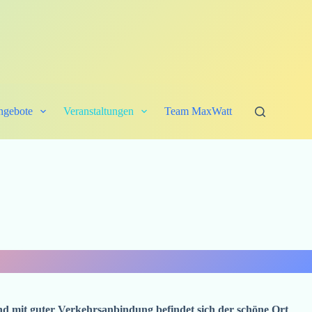
ngebote
Veranstaltungen
Team MaxWatt
nd mit guter Verkehrsanbindung befindet sich der schöne Ort