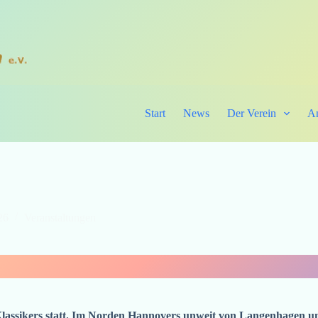
Start
News
Der Verein
A
26
Veranstaltungen
 Klassikers statt. Im Norden Hannovers unweit von Langenhagen u