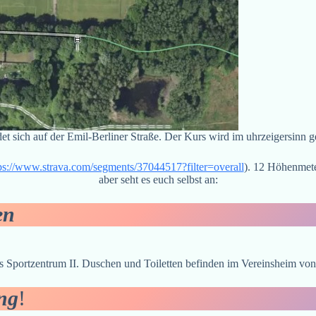
det sich auf der Emil-Berliner Straße. Der Kurs wird im uhrzeigersinn g
ps://www.strava.com/segments/37044517?filter=overall
). 12 Höhenmeter
aber seht es euch selbst an:
en
s Sportzentrum II. Duschen und Toiletten befinden im Vereinsheim vo
ng
!